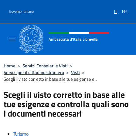
Salta al contenuto
IT
FR
Governo Italiano
Intestazione sito, social e menù
Ambasciata d'Italia Libreville
Sito Ufficiale Ambasciata d'Italia Libreville
Home
>
Servizi Consolari e Visti
>
Servizi per il cittadino straniero
>
Visti
>
Scegli il visto corretto in base alle tue esigenze e...
Scegli il visto corretto in base alle
tue esigenze e controlla quali sono
i documenti necessari
Turismo