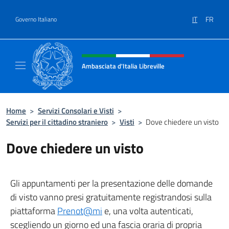
Salta al contenuto
IT
FR
Governo Italiano
Intestazione sito, social e menù
Ambasciata d'Italia Libreville
Sito Ufficiale Ambasciata d'Italia Libreville
Home
>
Servizi Consolari e Visti
>
Servizi per il cittadino straniero
>
Visti
>
Dove chiedere un visto
Dove chiedere un visto
Gli appuntamenti per la presentazione delle domande
di visto vanno presi gratuitamente registrandosi sulla
piattaforma
Prenot@mi
e, una volta autenticati,
scegliendo un giorno ed una fascia oraria di propria