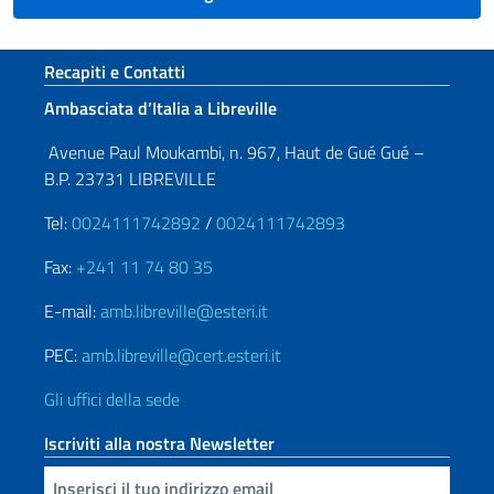
Sezione footer
Recapiti e Contatti
Ambasciata d’Italia a Libreville
Avenue Paul Moukambi, n. 967, Haut de Gué Gué –
B.P. 23731 LIBREVILLE
Tel:
0024111742892
/
0024111742893
Fax:
+241 11 74 80 35
E-mail:
amb.libreville@esteri.it
PEC:
amb.libreville@cert.esteri.it
Gli uffici della sede
Iscriviti alla nostra Newsletter
Inserisci la tua email