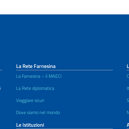
La Rete Farnesina
L
La Farnesina – il MAECI
C
é
La Rete diplomatica
I
Viaggiare sicuri
S
Dove siamo nel mondo
N
Le Istituzioni