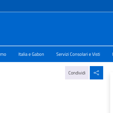
e menù
breville
amo
Italia e Gabon
Servizi Consolari e Visti
Condi
Condividi