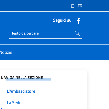
IT
FR
Seguici su:
Cerca nel sito
Ricerca sito live
Notizie
vidi sui Social Network
NAVIGA NELLA SEZIONE
L’Ambasciatore
La Sede