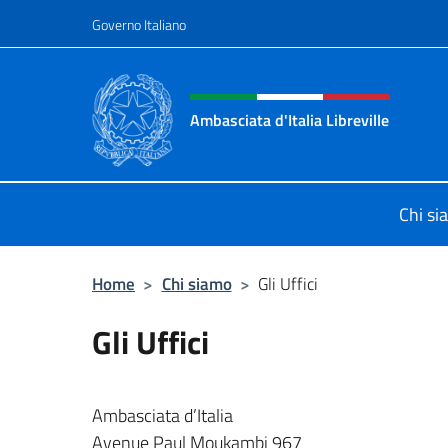
Salta al contenuto
Governo Italiano
Intestazione sito, social 
Ambasciata d'Italia Libreville
Sito Ufficiale Ambasciata d'Italia Li
Chi si
Home
>
Chi siamo
>
Gli Uffici
Gli Uffici
Ambasciata d’Italia
Avenue Paul Moukambi 967