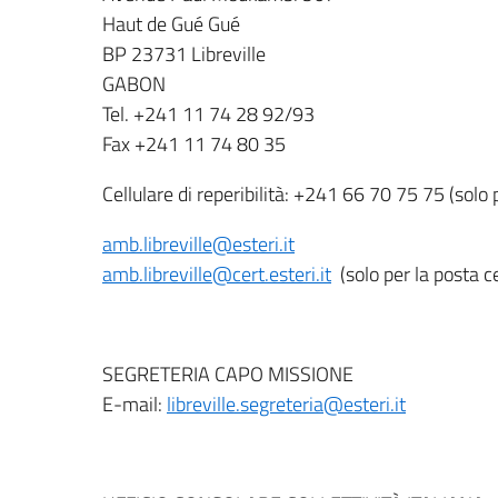
Haut de Gué Gué
BP 23731 Libreville
GABON
Tel. +241 11 74 28 92/93
Fax +241 11 74 80 35
Cellulare di reperibilità: +241 66 70 75 75 (sol
amb.libreville@esteri.it
amb.libreville@cert.esteri.it
(solo per la posta ce
SEGRETERIA CAPO MISSIONE
E-mail:
libreville.segreteria@esteri.it