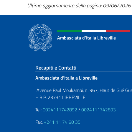
Ultimo aggiornamento della pagina: 09/06/2026.
Ambasciata d'Italia Libreville
Sezione footer
Recapiti e Contatti
Ambasciata d’Italia a Libreville
Avenue Paul Moukambi, n. 967, Haut de Gué Gu
– B.P. 23731 LIBREVILLE
Tel:
0024111742892
/
0024111742893
Fax:
+241 11 74 80 35