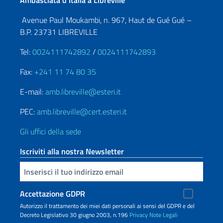
Ambasciata d’Italia a Libreville
Avenue Paul Moukambi, n. 967, Haut de Gué Gué –
B.P. 23731 LIBREVILLE
Tel:
0024111742892
/
0024111742893
Fax:
+241 11 74 80 35
E-mail:
amb.libreville@esteri.it
PEC:
amb.libreville@cert.esteri.it
Gli uffici della sede
Iscriviti alla nostra Newsletter
Inserisci la tua email
Accettazione GDPR
Autorizzo il trattamento dei miei dati personali ai sensi del GDPR e del
Decreto Legislativo 30 giugno 2003, n.196
Privacy
Note Legali