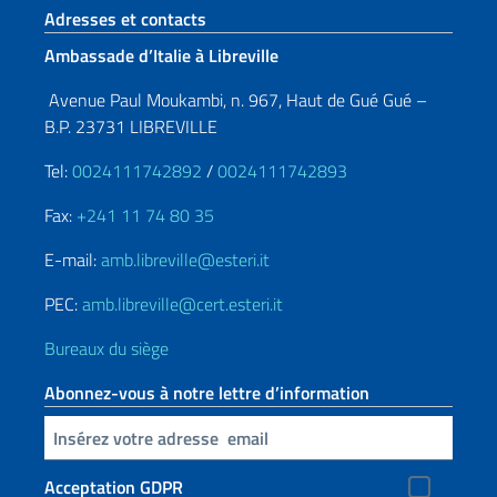
Section de pied de page
Adresses et contacts
Ambassade d’Italie à Libreville
Avenue Paul Moukambi, n. 967, Haut de Gué Gué –
B.P. 23731 LIBREVILLE
Tel:
0024111742892
/
0024111742893
Fax:
+241 11 74 80 35
E-mail:
amb.libreville@esteri.it
PEC:
amb.libreville@cert.esteri.it
Bureaux du siège
Abonnez-vous à notre lettre d’information
Insert your email
Acceptation GDPR