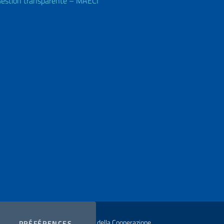
estion transparente – MAECI
ur Ministero degli Affari Esteri e della Cooperazione
COOKIES
PRÉFÉRENCES