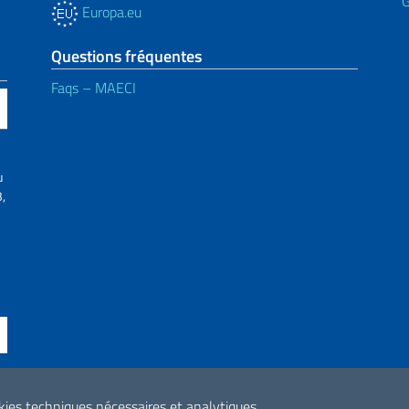
G
Europa.eu
Questions fréquentes
Faqs – MAECI
u
,
okies techniques nécessaires et analytiques.
ne di accessibilità
2026 Droits d'aute