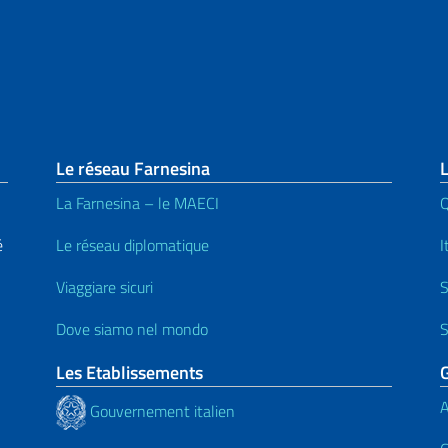
page
Le réseau Farnesina
L
La Farnesina – le MAECI
Q
é
Le réseau diplomatique
I
Viaggiare sicuri
S
Dove siamo nel mondo
S
Les Etablissements
A
Gouvernement italien