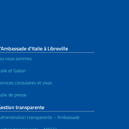
Véhicules et permis de conduire
Code fiscal
Registre consulaire et autres
services
’Ambassade d’Italie à Libreville
Services pour le citoyen étranger
ui nous sommes
talie et Gabon
ervices consulaires et visas
alle de presse
Gestion transparente
dministration transparente – Ambassade