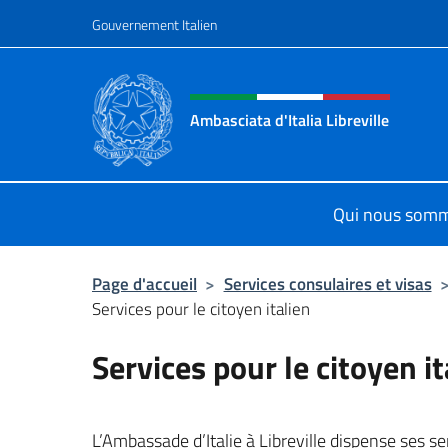
Aller au contenu
Gouvernement Italien
Site Web, social et en-tê
Ambasciata d'Italia Libreville
Sito Ufficiale Ambasciata d'Italia Li
Qui nous som
Page d'accueil
>
Services consulaires et visas
Services pour le citoyen italien
Services pour le citoyen it
L’Ambassade d’Italie à Libreville dispense ses ser