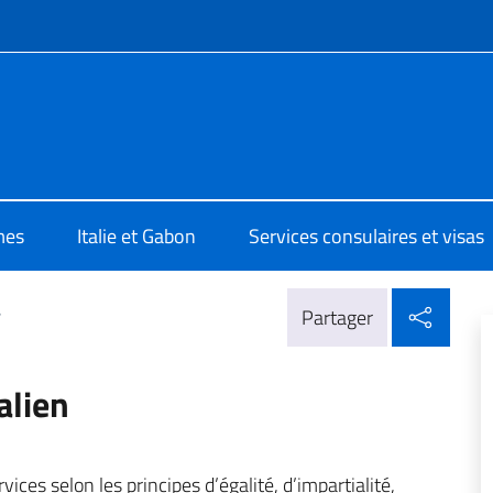
te de menu
breville
mes
Italie et Gabon
Services consulaires et visas
Parta
>
Partager
alien
vices selon les principes d’égalité, d’impartialité,