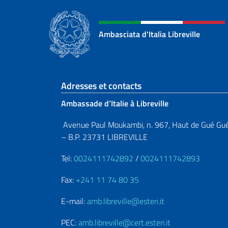
Ambasciata d'Italia Libreville
Section de pied de 
Adresses et contacts
Ambassade d’Italie à Libreville
Avenue Paul Moukambi, n. 967, Haut de Gué Gu
– B.P. 23731 LIBREVILLE
Tel:
0024111742892
/
0024111742893
Fax:
+241 11 74 80 35
E-mail:
amb.libreville@esteri.it
PEC:
amb.libreville@cert.esteri.it