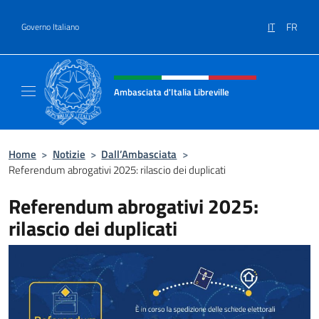
Salta al contenuto
IT
FR
Governo Italiano
Intestazione sito, social e menù
Ambasciata d'Italia Libreville
Sito Ufficiale Ambasciata d'Italia Libreville
Home
>
Notizie
>
Dall’Ambasciata
>
Referendum abrogativi 2025: rilascio dei duplicati
Referendum abrogativi 2025:
rilascio dei duplicati