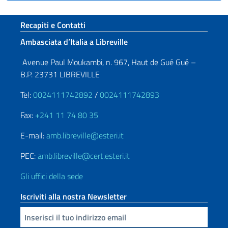
Sezione footer
Recapiti e Contatti
Ambasciata d’Italia a Libreville
Avenue Paul Moukambi, n. 967, Haut de Gué Gué –
B.P. 23731 LIBREVILLE
Tel:
0024111742892
/
0024111742893
Fax:
+241 11 74 80 35
E-mail:
amb.libreville@esteri.it
PEC:
amb.libreville@cert.esteri.it
Gli uffici della sede
Iscriviti alla nostra Newsletter
Inserisci la tua email