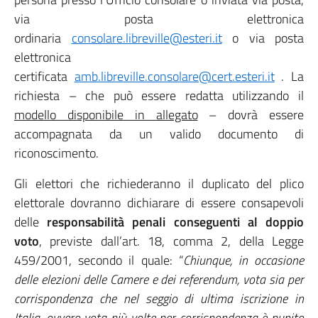
via posta elettronica
ordinaria
consolare.libreville@esteri.it
o via posta
elettronica
certificata
amb.libreville.consolare@cert.esteri.it
. La
richiesta – che può essere redatta utilizzando il
modello disponibile in allegato
– dovrà essere
accompagnata da un valido documento di
riconoscimento.
Gli elettori che richiederanno il duplicato del plico
elettorale dovranno dichiarare di essere consapevoli
delle
responsabilità penali conseguenti al doppio
voto
, previste dall’art. 18, comma 2, della Legge
459/2001, secondo il quale: “
Chiunque, in occasione
delle elezioni delle Camere e dei referendum, vota sia per
corrispondenza che nel seggio di ultima iscrizione in
Italia, ovvero vota più volte per corrispondenza è punito