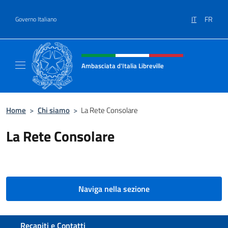
Salta al contenuto
IT
FR
Governo Italiano
Intestazione sito, social e menù
Ambasciata d'Italia Libreville
Sito Ufficiale Ambasciata d'Italia Libreville
Home
>
Chi siamo
>
La Rete Consolare
La Rete Consolare
Naviga nella sezione
Sezione footer
Recapiti e Contatti