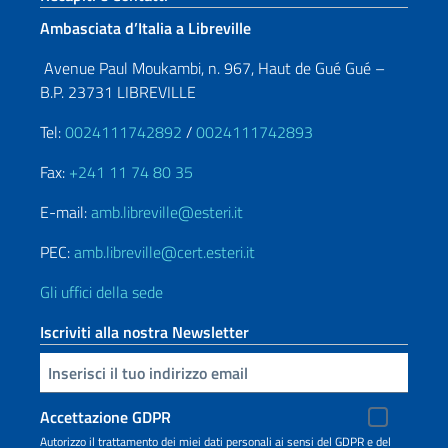
Ambasciata d’Italia a Libreville
Avenue Paul Moukambi, n. 967, Haut de Gué Gué –
B.P. 23731 LIBREVILLE
Tel:
0024111742892
/
0024111742893
Fax:
+241 11 74 80 35
E-mail:
amb.libreville@esteri.it
PEC:
amb.libreville@cert.esteri.it
Gli uffici della sede
Iscriviti alla nostra Newsletter
Inserisci la tua email
Accettazione GDPR
Autorizzo il trattamento dei miei dati personali ai sensi del GDPR e del