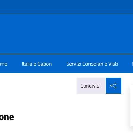
e menù
breville
amo
Italia e Gabon
Servizi Consolari e Visti
Condi
Condividi
ione