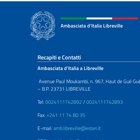
Ambasciata d'Italia Libreville
Sezione footer
Recapiti e Contatti
Ambasciata d’Italia a Libreville
Avenue Paul Moukambi, n. 967, Haut de Gué Gu
– B.P. 23731 LIBREVILLE
Tel:
0024111742892
/
0024111742893
Fax:
+241 11 74 80 35
E-mail:
amb.libreville@esteri.it