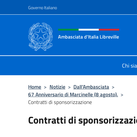
Salta al contenuto
Governo Italiano
Intestazione sito, social 
Ambasciata d'Italia Libreville
Sito Ufficiale Ambasciata d'Italia Li
Chi si
Home
>
Notizie
>
Dall’Ambasciata
>
67 Anniversario di Marcinelle (8 agosto).
>
Contratti di sponsorizzazione
Contratti di sponsorizzaz