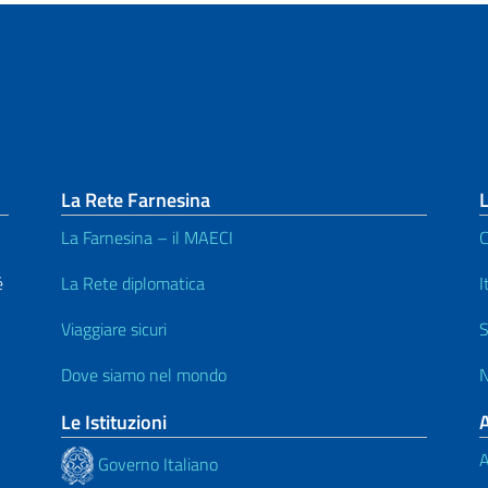
La Rete Farnesina
L
La Farnesina – il MAECI
C
é
La Rete diplomatica
I
Viaggiare sicuri
S
Dove siamo nel mondo
N
Le Istituzioni
A
Governo Italiano