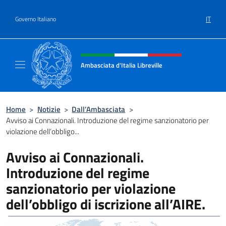
Salta al contenuto
IT
Governo Italiano
Intestazione sito, social e menù
Ambasciata d'Italia Libreville
Sito Ufficiale Ambasciata d'Italia Libreville
Home
>
Notizie
>
Dall’Ambasciata
>
Avviso ai Connazionali. Introduzione del regime sanzionatorio per
violazione dell’obbligo...
Avviso ai Connazionali.
Introduzione del regime
sanzionatorio per violazione
dell’obbligo di iscrizione all’AIRE.