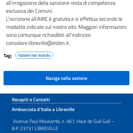
all’irrogazione della sanzione resta di competenza
esclusiva dei Comuni.
L’iscrizione all’AIRE è gratuita e si effettua secondo le
modalità indicate sul nostro sito. Maggiori informazioni
sono comunque richiedibili all’indirizzo:
consolare.libreville@esteri.it.
Tag:
Italiani nel mondo
Naviga nella sezione
Sezione footer
Recapiti e Contatti
Ambasciata d’Italia a Libreville
Avenue Paul Moukambi, n. 967, Haut de Gué Gué –
B.P. 23731 LIBREVILLE