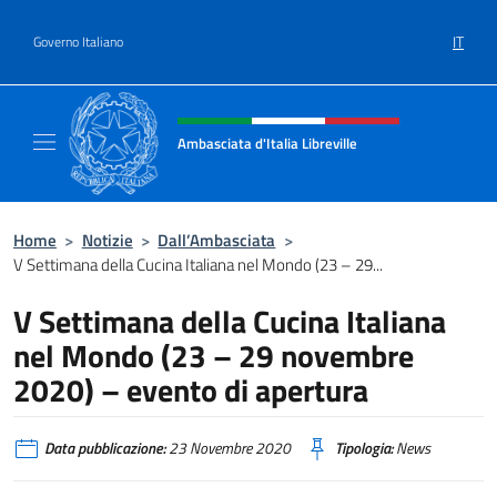
Salta al contenuto
IT
Governo Italiano
Intestazione sito, social e menù
Ambasciata d'Italia Libreville
Sito Ufficiale Ambasciata d'Italia Libreville
Home
>
Notizie
>
Dall’Ambasciata
>
V Settimana della Cucina Italiana nel Mondo (23 – 29...
V Settimana della Cucina Italiana
nel Mondo (23 – 29 novembre
2020) – evento di apertura
Data pubblicazione:
23 Novembre 2020
Tipologia:
News