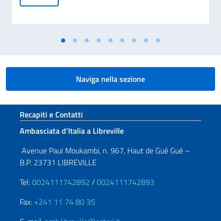
Naviga nella sezione
Sezione footer
Recapiti e Contatti
Ambasciata d’Italia a Libreville
Avenue Paul Moukambi, n. 967, Haut de Gué Gué –
B.P. 23731 LIBREVILLE
Tel:
0024111742892
/
0024111742893
Fax:
+241 11 74 80 35