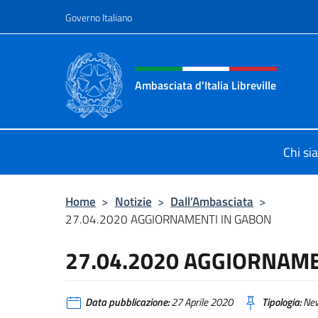
Salta al contenuto
Governo Italiano
Intestazione sito, social 
Ambasciata d'Italia Libreville
Sito Ufficiale Ambasciata d'Italia Li
Chi si
Home
>
Notizie
>
Dall’Ambasciata
>
27.04.2020 AGGIORNAMENTI IN GABON
27.04.2020 AGGIORNAME
Data pubblicazione:
27 Aprile 2020
Tipologia:
Ne