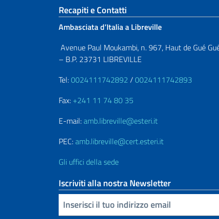
Sezione footer
Recapiti e Contatti
Ambasciata d’Italia a Libreville
Avenue Paul Moukambi, n. 967, Haut de Gué Gu
– B.P. 23731 LIBREVILLE
Tel:
0024111742892
/
0024111742893
Fax:
+241 11 74 80 35
E-mail:
amb.libreville@esteri.it
PEC:
amb.libreville@cert.esteri.it
Gli uffici della sede
Iscriviti alla nostra Newsletter
Inserisci la tua email