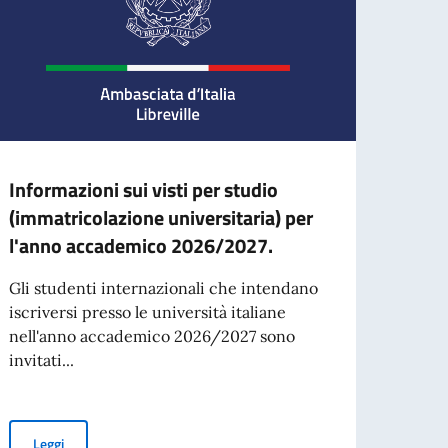
Informazioni sui visti per studio
Celeb
(immatricolazione universitaria) per
della
l'anno accademico 2026/2027.
La Res
le cel
Gli studenti internazionali che intendano
Repubb
iscriversi presso le università italiane
nell'anno accademico 2026/2027 sono
invitati...
Leg
per l’espatrio dal 3 agosto.
Informazioni sui visti per studio (immatricolazione universitari
Leggi