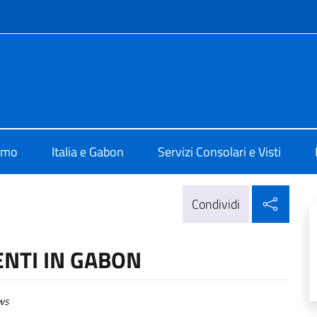
e menù
breville
amo
Italia e Gabon
Servizi Consolari e Visti
Condi
Condividi
NTI IN GABON
ws