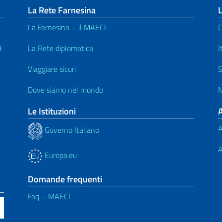
La Rete Farnesina
L
La Farnesina – il MAECI
C
é
La Rete diplomatica
I
Viaggiare sicuri
S
Dove siamo nel mondo
N
Le Istituzioni
A
Governo Italiano
A
Europa.eu
Domande frequenti
Faq – MAECI