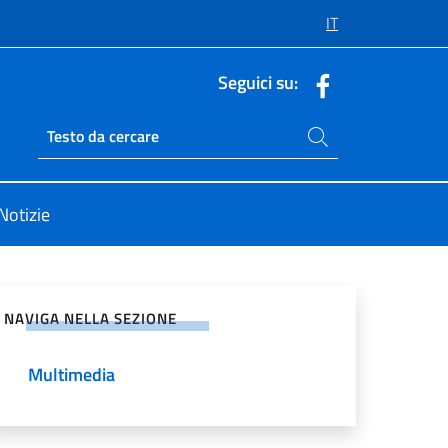
IT
Seguici su:
Cerca nel sito
Ricerca sito live
Notizie
vidi sui Social Network
NAVIGA NELLA SEZIONE
Multimedia