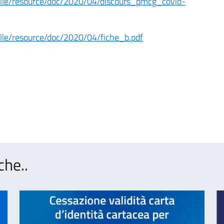
reville/resource/doc/2020/04/discours_pmcg_covid-
eville/resource/doc/2020/04/fiche_b.pdf
che..