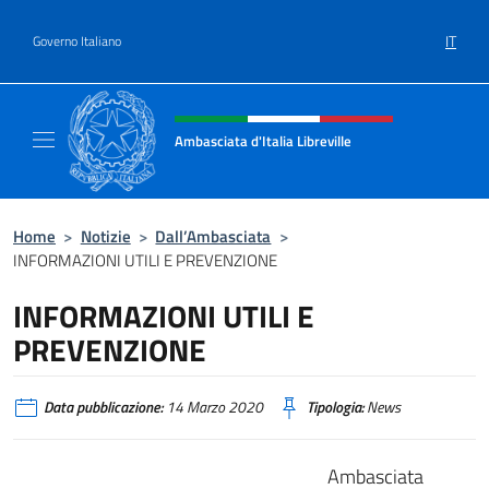
Salta al contenuto
IT
Governo Italiano
Intestazione sito, social e menù
Ambasciata d'Italia Libreville
Sito Ufficiale Ambasciata d'Italia Libreville
Home
>
Notizie
>
Dall’Ambasciata
>
INFORMAZIONI UTILI E PREVENZIONE
INFORMAZIONI UTILI E
PREVENZIONE
Data pubblicazione:
14 Marzo 2020
Tipologia:
News
Ambasciata