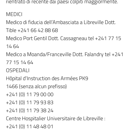
rientrato di recente dai paesi colpiti maggiormente.
MEDICI
Medico di fiducia dell’Ambasciata a Libreville Dott.
Tible +241 66 42 88 68
Medico Port Gentil Dott. Cassagneau tel +241 77 15
14 64
Medico a Moanda/Franceville Dott. Falandry tel +241
77 15 14 64
OSPEDALI
Hôpital d’Instruction des Armées PK9
1466 (senza alcun prefisso)
+241 (0) 11 79 00 00
+241 (0) 11 79 93 83
+241 (0) 11 79 38 24
Centre Hospitalier Universitaire de Libreville :
+241 (0) 11 48 48 01