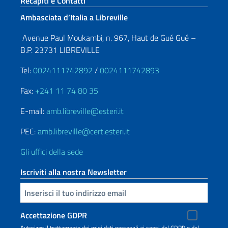
Sezione footer
Recapiti e Contatti
Ambasciata d’Italia a Libreville
Avenue Paul Moukambi, n. 967, Haut de Gué Gué –
B.P. 23731 LIBREVILLE
Tel:
0024111742892
/
0024111742893
Fax:
+241 11 74 80 35
E-mail:
amb.libreville@esteri.it
PEC:
amb.libreville@cert.esteri.it
Gli uffici della sede
Iscriviti alla nostra Newsletter
Inserisci la tua email
Accettazione GDPR
Autorizzo il trattamento dei miei dati personali ai sensi del GDPR e del