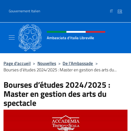
Aller au contenu
IT
FR
Gouvernement Italien
Site Web, social et en-tête de m
Ambasciata d'Italia Libreville
Sito Ufficiale Ambasciata d'Italia Libreville
Page d'accueil
>
Nouvelles
>
De l’Ambassade
>
Bourses d’études 2024/2025 : Master en gestion des arts du...
Bourses d’études 2024/2025 :
Master en gestion des arts du
spectacle