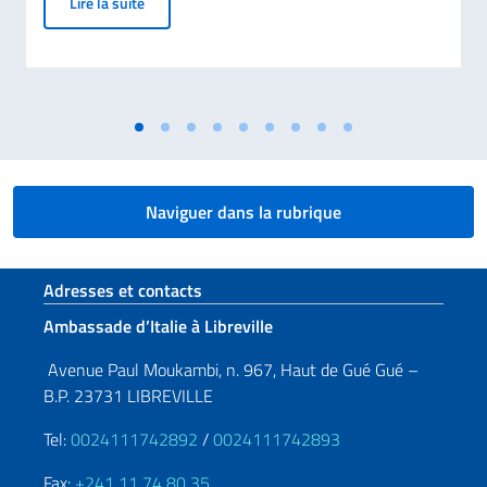
Fin de la validité de la carte d'identité papier pour l
Lire la suite
Naviguer dans la rubrique
Section de pied de page
Adresses et contacts
Ambassade d’Italie à Libreville
Avenue Paul Moukambi, n. 967, Haut de Gué Gué –
B.P. 23731 LIBREVILLE
Tel:
0024111742892
/
0024111742893
Fax:
+241 11 74 80 35