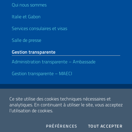
Qui nous sommes
Italie et Gabon
Services consulaires et visas
Salle de presse
Gestion transparente
Administration transparente – Ambassade
Gestion transparente – MAECI
Liens utiles
Note legali
Privacy e cookie policy
Dichiarazione di accessibilità
Ce site utilise des cookies techniques nécessaires et
analytiques.
En continuant à utiliser le site, vous acceptez
l’utilisation de cookies.
2026 Droits d'auteur Ministero degli Affari Esteri e della Cooperazione
Internazionale
COOKIES
I CO
PRÉFÉRENCES
TOUT ACCEPTER
Facebook
Twitter
Whatsapp